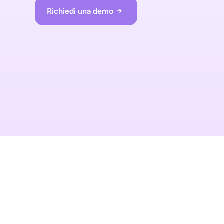
Richiedi una demo
Kick-start your implementa
with ShopremeCore SDK