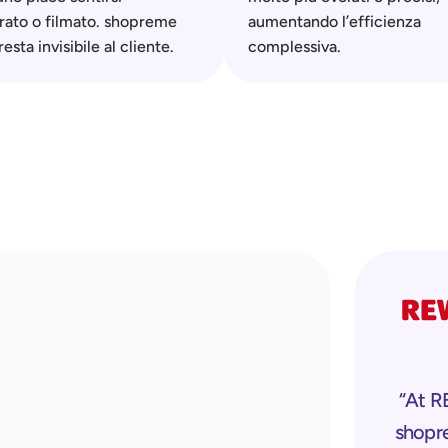
ato o filmato. shopreme 
aumentando l’efficienza 
esta invisibile al cliente.
complessiva.
 “At REWE, we are very glad that we chose 
shopre