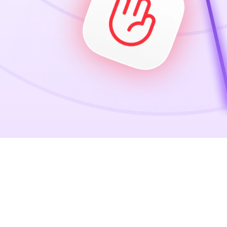
Store analytics
Gain customer insights and manage
Hardware & Retail Media
Retail media
The shopreme ecosystem integrates
Retail Media on each device