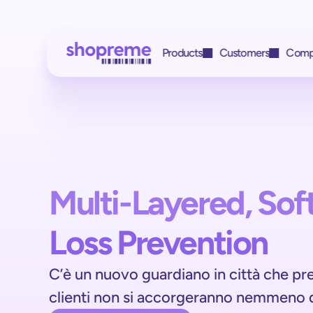
Products
Customers
Comp
Get access to
Customers & Part
Who we work with, 
all features with
HIT
Case study
a single integra
REWE
Multi-Layered, So
Case study
BILLA
Loss Prevention
Case study
C’è un nuovo guardiano in città che previ
clienti non si accorgeranno nemmeno d