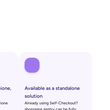
ione, 
Available as a standalone 
solution
ione 
Already using Self-Checkout? 
shopreme sentry can be fully 