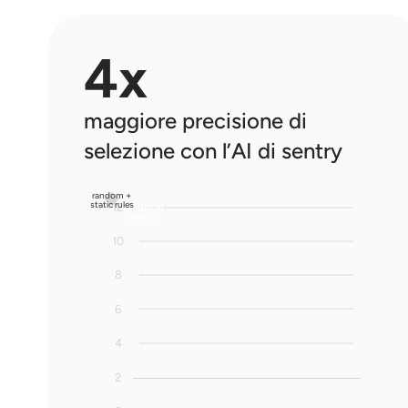
4x
maggiore precisione di 
selezione con l’AI di sentry
random +
static rules
12
sentry AI
selection
10
8
6
4
2