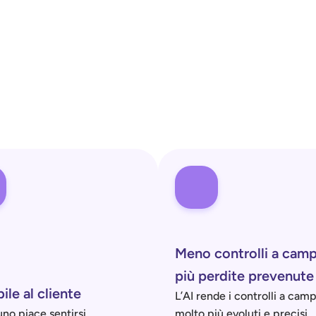
Meno controlli a camp
più perdite prevenute
bile al cliente
L’AI rende i controlli a camp
no piace sentirsi 
molto più evoluti e precisi, 