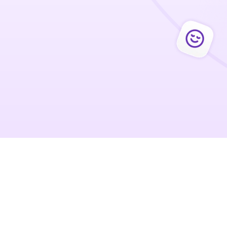
Self checkout kiosk
The shopreme matrix: 
Finally, an SCO customers love.
Exit terminal
The shopreme vector: 
A controlled self-checkout exit.
Handheld scanner
tion 
Scan and Pay for all customers: 
without apps and registrations.