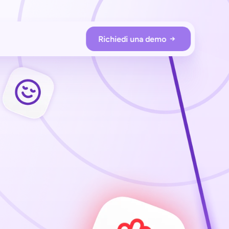
Richiedi una demo
E OPERATIONS
Loss prevention
sentry protects your store 
without additional hardware
Employee app
Monitor & assist shoppers remotely
and only when needed