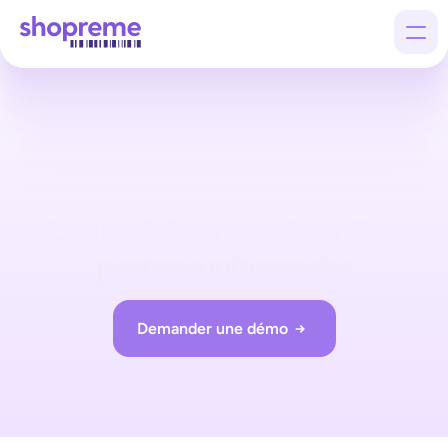
Products
Customers
Company
Logiciel de prévention des 
pertes multicouche
Un nouveau shérif veille à réduire la démarque inconnue — 
et vos clients ne remarqueront même pas sa présence.
Demander une démo