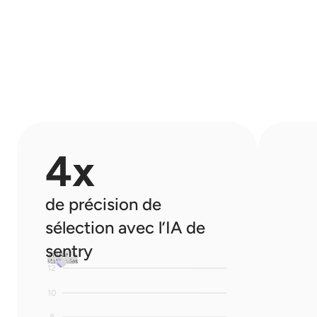
4x
de précision de 
sélection avec l’IA de 
sentry
sentry AI
random +
static rules
selection
12
10