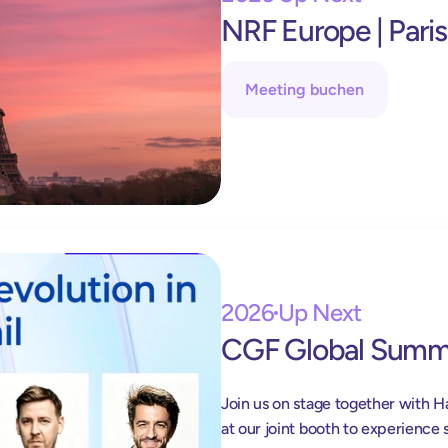
NRF Europe | Paris
Exit terminal
shopreme vector: 
Ein kontrollierter Self-Checkout-Abschluss.
Meeting buchen
Handheld scanner
 
Scan and Go für alle Kunden:
Ohne Apps und Registrierung.
2026
Up Next
CGF Global Summi
Join us on stage together with H
at our joint booth to experienc