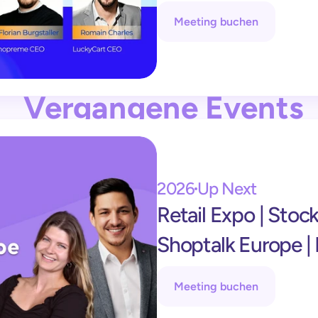
Meeting buchen
Vergangene Events
2026
Up Next
Retail Expo | Sto
Shoptalk Europe |
Meeting buchen