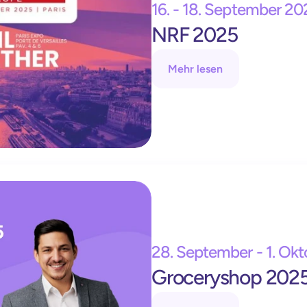
16. - 18. September 20
NRF 2025
Mehr lesen
28. September - 1. Ok
Groceryshop 202