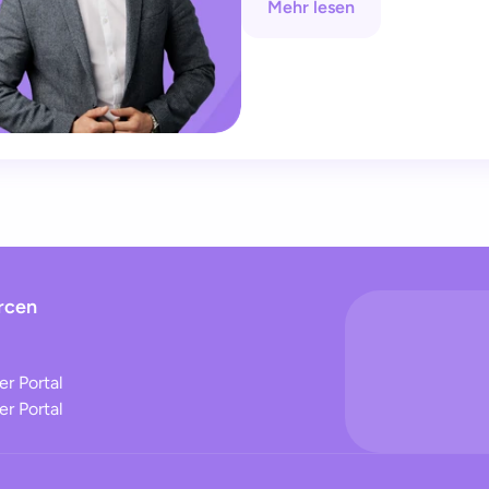
Mehr lesen
rcen
r Portal
r Portal