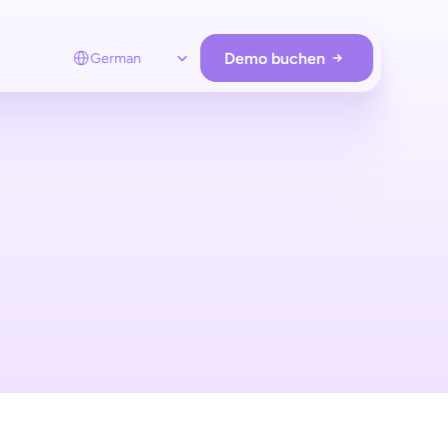
Select Language
Demo buchen
German
RE OPERATIONS
Loss prevention
Schützen Sie Ihre Stores
ohne zusätzliche Hardware.
Employee app
Unterstützen Sie Kunden remote  
und nur bei Bedarf.
Store analytics
Analysieren Sie Kunden & verwalten Sie 
Hardware & Retail Media.