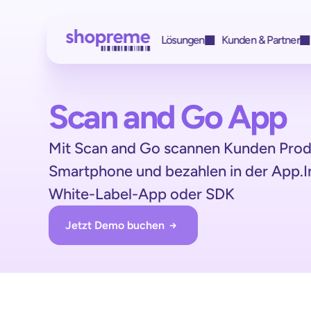
Lösungen
Kunden & Partner
Get access to
Scan and Go App
Kunden & Par
all features with
Mit wem wir ar
Mit Scan and Go scannen Kunden Prod
HIT
a single integrati
Case study
Smartphone und bezahlen in der App.Inte
REWE
White-Label-App oder SDK
Case study
Jetzt Demo buchen