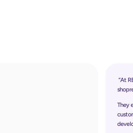
 “At REWE, we are very glad that we chose 
shopre
They ex
custom
devel