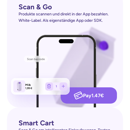
Scan & Go
Produkte scannen und direkt in der App bezahlen. 
White-Label. Als eigenständige App oder SDK.
Scan barcode
Milk
1
1,99 €
1.47
Pay
€
Smart Cart