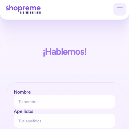
Products
¡Hablemos!
Customers
Company
Tanto si eres un minorista como si buscas una alianza, 
estaremos encantados de escucharte.Comparte tus ideas 
y exploremos juntos cómo nuestras soluciones pueden 
impulsar tu éxito.
Nombre
Apellidos