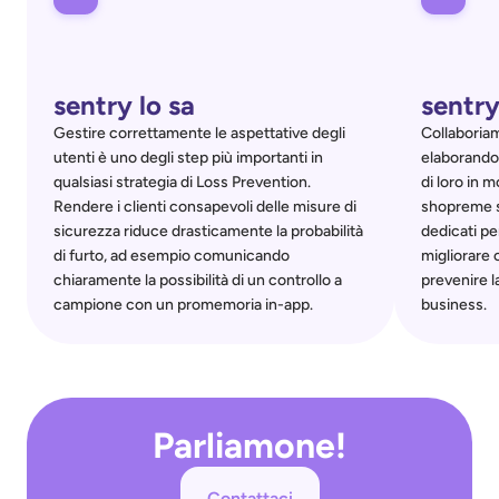
sentry lo sa
sentry
Gestire correttamente le aspettative degli 
Collaboriam
utenti è uno degli step più importanti in 
elaborando 
qualsiasi strategia di Loss Prevention. 
di loro in m
Rendere i clienti consapevoli delle misure di 
shopreme se
sicurezza riduce drasticamente la probabilità 
dedicati p
di furto, ad esempio comunicando 
migliorare
chiaramente la possibilità di un controllo a 
prevenire la
campione con un promemoria in-app.
business.
Parliamone!
Contattaci