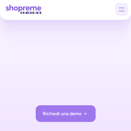
Products
Customers
Company
Prevenzione delle perdite nel 
retail multilivello e software-
based
C’è un nuovo guardiano in città che previene la perdita 
inventariale, e i tuoi clienti non si accorgeranno nemmeno 
della sua presenza.
Richiedi una demo