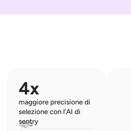
4x
maggiore precisione di 
selezione con l’AI di 
sentry
sentry AI
casuale +
selezione
regole fisse
12