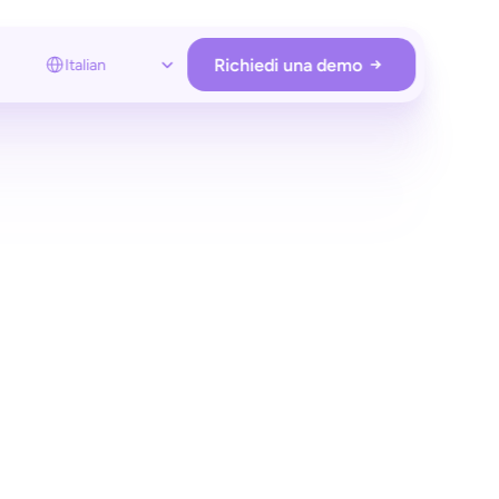
Select Language
Richiedi una demo
Italian
OPERAZIONI DEL PUNTO VENDITA
Loss prevention
sentry protegge il tuo punto vendita
senza hardware aggiuntivo
Employee app
Monitora e assisti i clienti da remoto
solo quando serve
Store analytics
Ottieni insight sui clienti e gestisci
 have Self-Checkout Kiosks or legacy SCO 
hardware e Retail Media