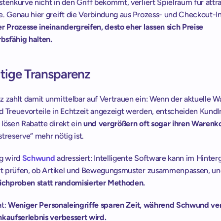
tenkurve nicht in den Griff bekommt, verliert Spielraum für attra
r Prozesse ineinandergreifen, desto eher lassen sich Preise 
sfähig halten. 
itige Transparenz 
z zahlt damit unmittelbar auf Vertrauen ein: Wenn der aktuelle Wa
d Treuevorteile in Echtzeit angezeigt werden, entscheiden KundI
lösen Rabatte direkt ein 
und vergrößern oft sogar ihren Warenk
treserve“ mehr nötig ist.  
g wird 
Schwund
 adressiert: Intelligente Software kann im Hinter
tichproben statt randomisierter Methoden. 
t: 
Weniger Personaleingriffe sparen Zeit, während Schwund ver
nkaufserlebnis verbessert wird. 