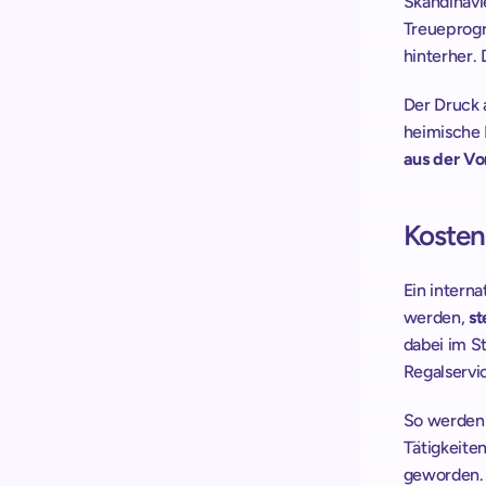
Skandinavi
Treueprogr
hinterher. 
Der Druck 
heimische F
aus der Vor
Kosten 
Ein interna
werden, 
st
dabei im S
Regalservic
So werden 
Tätigkeiten
geworden. 