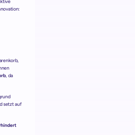
ktive 
Preispunkte. Genau hier greift die Verbindung aus Prozess- und Checkout-Innovation: 
renkorb, 
nnen 
orb
, da 
grund 
risikobasiert prüfen, ob Artikel und Bewegungsmuster zusammenpassen, und setzt auf 
hindert 