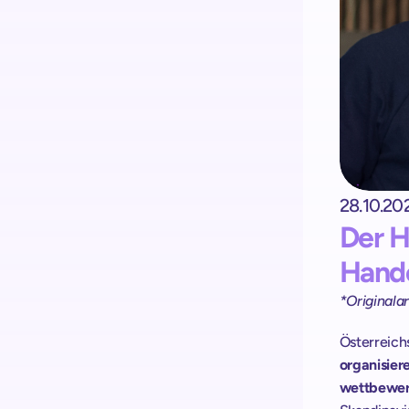
Kick-start your implementation
with ShopremeCore SDK
28.10.20
Der H
Hande
*Originala
Österreich
organisiere
wettbewerb