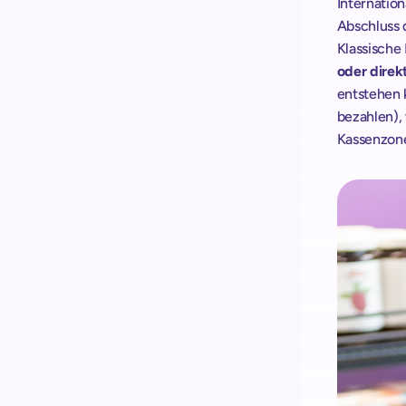
Internatio
Abschluss d
Klassische 
oder direk
entstehen 
bezahlen),
Kassenzonen