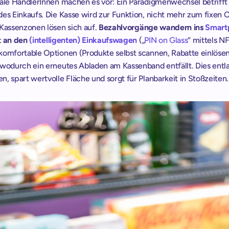
nale HändlerInnen machen es vor: Ein Paradigmenwechsel betrifft 
es Einkaufs. Die Kasse wird zur Funktion, nicht mehr zum fixen Ort
Kassenzonen lösen sich auf. 
Bezahlvorgänge wandern ins 
Smart
t an den 
(intelligenten) Einkaufswagen
(„
PIN on Glass
“ mittels NF
komfortable Optionen (Produkte selbst scannen, Rabatte einlösen
 wodurch ein erneutes Abladen am Kassenband entfällt. Dies entla
, spart wertvolle Fläche und sorgt für Planbarkeit in Stoßzeiten.