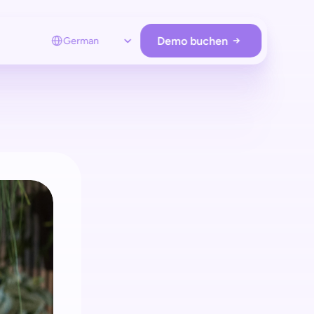
Select Language
Demo buchen
German
RE OPERATIONS
Loss prevention
Schützen Sie Ihre Stores
ohne zusätzliche Hardware.
Employee app
Unterstützen Sie Kunden remote  
und nur bei Bedarf.
Store analytics
Analysieren Sie Kunden & verwalten Sie 
Hardware & Retail Media.