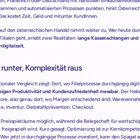
en, Frankreich oder Deutschland mit nahtlosen Einkaufserlebnisse
ammen und automatisierten Prozessen punkten, hinkt Österreich v
Das kostet Zeit, Geld und mitunter KundInnen. 
auf den österreichischen Handel nimmt weiter zu. Wer heute dur
ilialen geht, erlebt zwei Realitäten: 
lange Kassenschlangen und 
digitalzeit.  
runter, Komplexität raus 
tionaler Vergleich zeigt: Dort, wo Filialprozesse durchgängig digit
eigen Produktivität und Kundenzufriedenheit messbar.
 Der Hebel
tore, also genau dort, wo Margen entscheidend sind: Warenannah
e, Inventur, Diebstahlprävention, Checkout. 
Preisspielräume möglich, während die Belegschaft für wertschö
 freigespielt wird. Kurz gesagt: Optimierung ist zur Kernkompete
Wer jetzt in durchgängige Prozesse investiert, kann den Spagat a