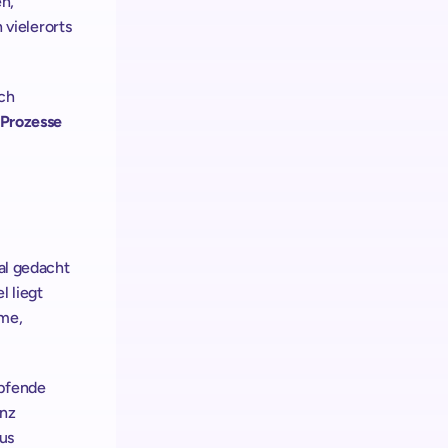
n, 
ielerorts 
ch 
Prozesse 
al gedacht 
 liegt 
me, 
pfende 
nz 
us 