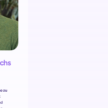
Retail media
Integrieren Sie Retail Media 
auf jedem Self-Checkout Touchpoint.
chs 
so zu 
 
d 