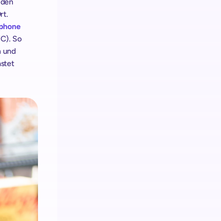
den 
.  
phone
C). So 
 und 
stet 
 