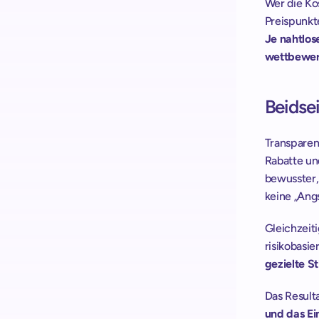
Wer die Kos
Je nahtlose
wettbewerb
Beidse
Transparen
Rabatte un
bewusster, 
keine „Angs
Gleichzeiti
gezielte S
Das Resulta
und das Ei