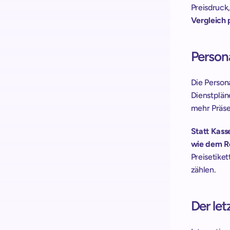
Preisdruck
Vergleich p
Person
Die Persona
Dienstpläne
mehr Präse
Statt Kass
wie dem Re
Preisetiket
zählen. 
Der let