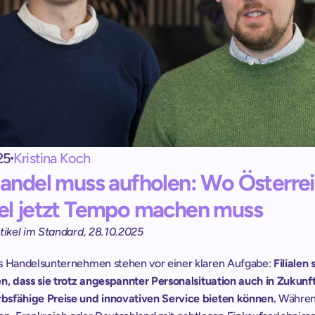
Exit terminal
shopreme vector: 
Ein kontrollierter Self-Checkout-Abschluss.
Handheld scanner
 
Scan and Go für alle Kunden:
Ohne Apps und Registrierung.
25
Kristina Koch
andel muss aufholen: Wo Österrei
l jetzt Tempo machen muss
rtikel im Standard, 28.10.2025
s Handelsunternehmen stehen vor einer klaren Aufgabe:
 Filialen 
n, dass sie trotz angespannter Personalsituation auch in Zukunft
sfähige Preise und innovativen Service bieten können. 
Währen