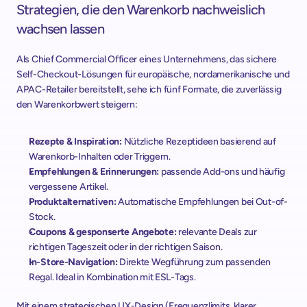
Strategien, die den Warenkorb nachweislich 
wachsen lassen
Als Chief Commercial Officer eines Unternehmens, das sichere 
Self-Checkout-Lösungen für europäische, nordamerikanische und 
APAC-Retailer bereitstellt, sehe ich fünf Formate, die zuverlässig 
den Warenkorbwert steigern:
Rezepte & Inspiration:
 Nützliche Rezeptideen basierend auf 
Warenkorb-Inhalten oder Triggern.
Empfehlungen & Erinnerungen: 
passende Add-ons und häufig 
vergessene Artikel.
Produktalternativen: 
Automatische Empfehlungen bei Out-of-
Stock.
Coupons & gesponserte Angebote: 
relevante Deals zur 
richtigen Tageszeit oder in der richtigen Saison.
In-Store-Navigation:
 Direkte Wegführung zum passenden 
Regal. Ideal in Kombination mit ESL-Tags.
Mit einem strategischen UX-Design (Frequenzlimits, klarer 