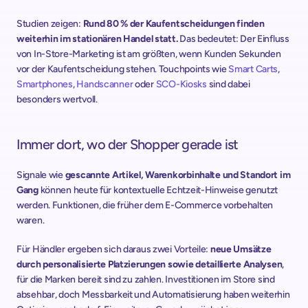
Studien zeigen: 
Rund 80 % der Kaufentscheidungen finden 
weiterhin im stationären Handel statt. 
Das bedeutet: Der Einfluss 
von In-Store-Marketing ist am größten, wenn Kunden Sekunden 
vor der Kaufentscheidung stehen. Touchpoints wie 
Smart Carts
, 
Smartphones
, 
Handscanner
 oder 
SCO-Kiosks
 sind dabei 
besonders wertvoll.
Immer dort, wo der Shopper gerade ist
Signale wie 
gescannte Artikel, Warenkorbinhalte und Standort im 
Gang 
können heute für kontextuelle Echtzeit-Hinweise genutzt 
werden. Funktionen, die früher dem E-Commerce vorbehalten 
waren.
Für Händler ergeben sich daraus zwei Vorteile: 
neue Umsätze 
durch personalisierte Platzierungen sowie detaillierte Analysen
, 
für die Marken bereit sind zu zahlen. Investitionen im Store sind 
absehbar, doch Messbarkeit und Automatisierung haben weiterhin 