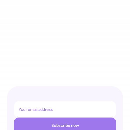
Across Spain
4 Recognitions for One Self-Checkout Ecosystem: 
shopreme Wins REGAL Re|Tech Award & Top Supplier Retail 
26
Subscribe now