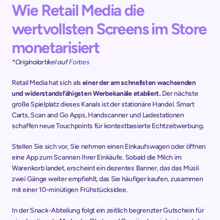
Wie Retail Media die 
wertvollsten Screens im Store 
monetarisiert
*Originalartikel auf 
Forbes
Retail Media hat sich als 
einer der am schnellsten wachsenden 
und widerstandsfähigsten Werbekanäle etabliert. 
Der nächste 
große Spielplatz dieses Kanals ist der stationäre Handel. Smart 
Carts, Scan and Go Apps, Handscanner und Ladestationen 
schaffen neue Touchpoints für kontextbasierte Echtzeitwerbung.
Stellen Sie sich vor, Sie nehmen einen Einkaufswagen oder öffnen 
eine App zum Scannen Ihrer Einkäufe. Sobald die Milch im 
Warenkorb landet, erscheint ein dezentes Banner, das das Müsli 
zwei Gänge weiter empfiehlt, das Sie häufiger kaufen, zusammen 
mit einer 10-minütigen Frühstücksidee. 
In der Snack-Abteilung folgt ein zeitlich begrenzter Gutschein für 