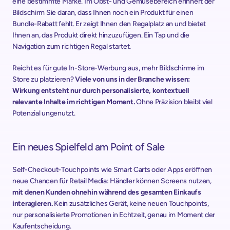
eine bestimmte Marke. Im Obst- und Gemüsebereich erinnert der 
Bildschirm Sie daran, dass Ihnen noch ein Produkt für einen 
Bundle-Rabatt fehlt. Er zeigt Ihnen den Regalplatz an und bietet 
Ihnen an, das Produkt direkt hinzuzufügen. Ein Tap und die 
Navigation zum richtigen Regal startet.
Reicht es für gute In-Store-Werbung aus, mehr Bildschirme im 
Store zu platzieren? 
Viele von uns in der Branche wissen:
Wirkung entsteht nur durch personalisierte, kontextuell 
relevante Inhalte im richtigen Moment. 
Ohne Präzision bleibt viel 
Potenzial ungenutzt.
Ein neues Spielfeld am Point of Sale
Self-Checkout-Touchpoints wie Smart Carts oder Apps eröffnen 
neue Chancen für Retail Media: Händler können Screens nutzen, 
mit denen Kunden ohnehin während des gesamten Einkaufs 
interagieren.
 Kein zusätzliches Gerät, keine neuen Touchpoints, 
nur personalisierte Promotionen in Echtzeit, genau im Moment der 
Kaufentscheidung.